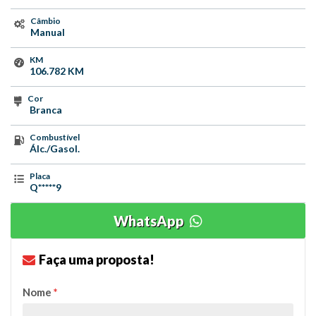
Câmbio
Manual
KM
106.782 KM
Cor
Branca
Combustível
Álc./Gasol.
Placa
Q*****9
WhatsApp
Faça uma proposta!
Nome
*