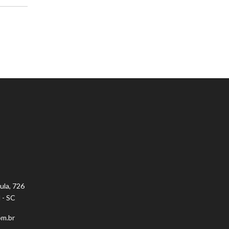
ula, 726
 - SC
om.br