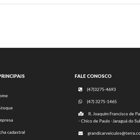
PRINCIPAIS
FALE CONOSCO
(47)3275-4693
ome
(47) 3275-1465
stoque
R. Joaquim Francisco de Pa
mpresa
- Chico de Paulo -Jaraguá do Sul
cha cadastral
grandicarveiculos@terra.c